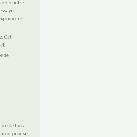
garder notre
 essayer
’exprimer et
z. Cet
el.
monde
lieu de tous
autrui, pour se