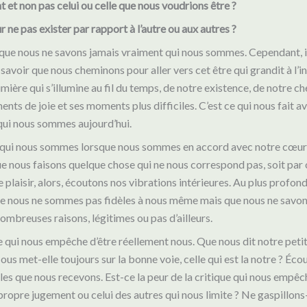
et non pas celui ou celle que nous voudrions être ?
r ne pas exister par rapport à l’autre ou aux autres ?
que nous ne savons jamais vraiment qui nous sommes. Cependant, i
savoir que nous cheminons pour aller vers cet être qui grandit à l’i
umière qui s’illumine au fil du temps, de notre existence, de notre c
nts de joie et ses moments plus difficiles. C’est ce qui nous fait a
qui nous sommes aujourd’hui.
qui nous sommes lorsque nous sommes en accord avec notre cœur 
ue nous faisons quelque chose qui ne nous correspond pas, soit par 
e plaisir, alors, écoutons nos vibrations intérieures. Au plus profon
e nous ne sommes pas fidèles à nous même mais que nous ne savon
ombreuses raisons, légitimes ou pas d’ailleurs.
qui nous empêche d’être réellement nous. Que nous dit notre petit
ous met-elle toujours sur la bonne voie, celle qui est la notre ? Éc
lles que nous recevons. Est-ce la peur de la critique qui nous empêch
propre jugement ou celui des autres qui nous limite ? Ne gaspillon