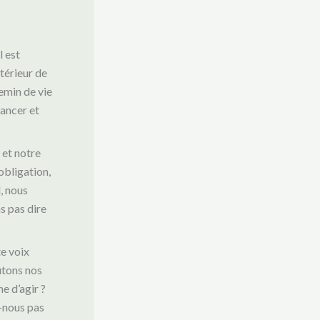
l est
ntérieur de
hemin de vie
vancer et
et notre
obligation,
d, nous
s pas dire
e voix
outons nos
e d’agir ?
s-nous pas