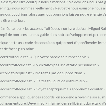
 à essayer d’être celui que nous aimerions ? Ne devrions-nous pas 
enir qui nous sommes réellement ? Peut être nous épuisons-nous à
que nous voudrions, alors que nous pourrions laisser notre énergie s
 être intérieur.
e à méditer sur « les accords Toltèques » un livre de Juan Miguel Rui
empli de bon sens et nous guide dans notre développement personn
uelque sorte un « code de conduite » qui permet d’appréhender le 
et de façon plus saine.
cord toltèque est : « Que votre parole soit impeccable »
ccord toltèque est : « N’en faites pas une affaire personnelle »
accord toltèque est : « Ne faites pas de suppositions »
accord toltèque est : « Faites toujours de votre mieux »
accord toltèque est : « Soyez sceptique mais apprenez à écouter »
commence à appliquer ces accords, on apprend à revenir à soi au mi
qui nous entoure. Devenir soi « m’aime », en se libérant du regard d’