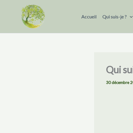
Aller
au
Accueil
Qui suis-je ?
contenu
Qui su
30 décembre 