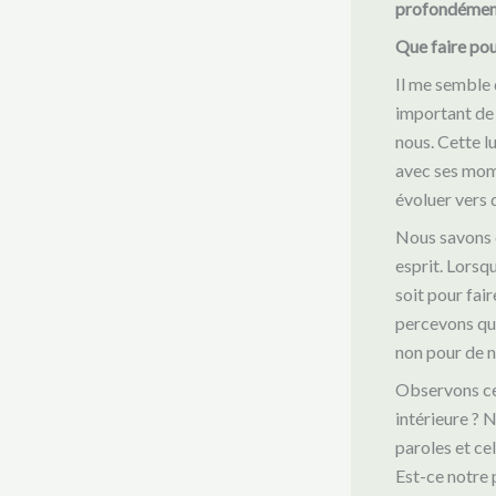
profondément 
Que faire pou
Il me semble 
important de 
nous. Cette l
avec ses mome
évoluer vers 
Nous savons 
esprit. Lorsq
soit pour fair
percevons qu
non pour de n
Observons ce 
intérieure ? N
paroles et ce
Est-ce notre 