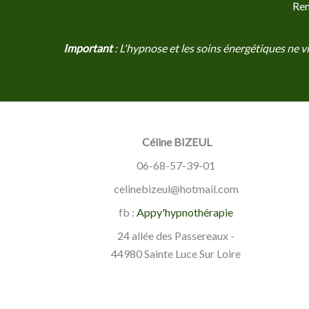
Ren
Important
: L'hypnose et les soins énergétiques ne 
Céline BIZEUL
06-68-57-39-01
celinebizeul@hotmail.com
fb :
Appy'hypnothérapie
24 allée des Passereaux -
44980 Sainte Luce Sur Loire