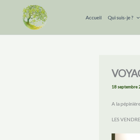
Aller
au
Accueil
Qui suis-je ?
contenu
VOYA
18 septembre 
A la pépinièr
LES VENDRE