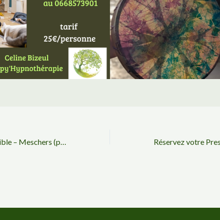
à l’espace des possible – Meschers (près de Royan) du 2 au 9 août 2025